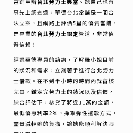
當鋪申辦
台北勞力士典當
。她自己也有
事先上網查過，華德台北當舖是一間合
法立案，且網路上評價5星的優質當鋪，
是專業的
台北勞力士鑑定
管道，非常值
得信賴！
經過華德專員的諮詢，了解羅小姐目前
的狀況和需求，立刻著手進行台北勞力
士借款。在不到半小時的時間內就審核
完畢，鑑定完勞力士的錶況以及估價，
綜合評估下，核貸了將近11萬的金額，
最低優惠利率2%，採取彈性還款方式，
盡量減輕她的負擔，讓她能順利解決眼