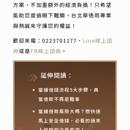
方案，不加重額外的經濟負擔！只希望
能助您度過眼下難關，台北華德用專業
與熱誠來守護您的權益！
歡迎
來電：0223701177
、
Line線上諮
詢
或是
FB線上諮詢
。
延伸閱讀：
當鋪借錢流程5大步驟，典
當借款不再是難事
當鋪借款風險大嗎？想快速
馬上安全借錢，必看的過來
人經驗與注意事項！