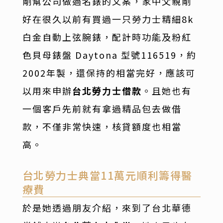
剛幫公司做過名錶的文案，家中父親剛
好在很久以前有買過一只勞力士精細8k
白金自動上弦腕錶，配計時功能及粉紅
色貝母錶盤 Daytona 型號116519，約
2002年製，還保持的相當完好，應該可
以用來申辦
台北勞力士借款
。且她也有
一個客戶先前就有拿過精品包去做借
款，不僅非常快速，核貸額度也相當
高。
台北勞力士典當11萬元順利籌得醫
療費
於是她透過朋友介紹，來到了台北華德