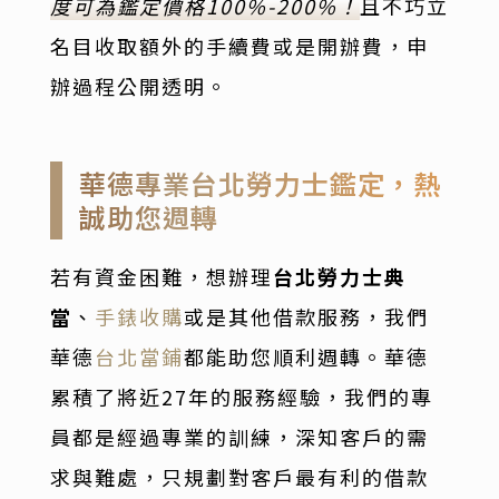
度可為鑑定價格100%-200%！
且不巧立
名目收取額外的手續費或是開辦費，申
辦過程公開透明。
華德專業台北勞力士鑑定，熱
誠助您週轉
若有資金困難，想辦理
台北勞力士典
當
、
手錶收購
或是其他借款服務，我們
華德
台北當鋪
都能助您順利週轉。華德
累積了將近27年的服務經驗，我們的專
員都是經過專業的訓練，深知客戶的需
求與難處，只規劃對客戶最有利的借款