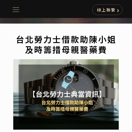
線上聯繫
台北勞力士借款助陳小姐
及時籌措母親醫藥費