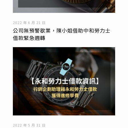
2022 年 6 月 21 日
公司無預警歇業，陳小姐借助中和勞力士
借款緊急週轉
2022 年 5 月 31 日