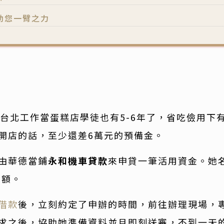
助您一臂之力
在台北工作當蛋糕店學徒也有5-6年了，省吃儉用下
開店的話，至少還差6萬元的預備金。
由華德當鋪
永和機車貸款
來申貸一筆活用資金。她名
金額。
借款
後，立刻約定了申辦的時間，前往辦理現場，
求之後，協助她準備資料並且即刻送審，不到一天