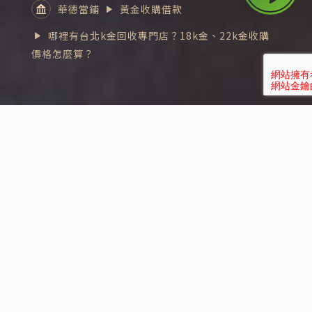
華德當鋪
黃金收購借款
哪裡有台北k金回收專門店？18k金、22k金收購
價格怎麼算？
四大重點了解k金回收
OUR SERVICE
台灣各大銀樓、以及台北當鋪的的k金收購交易非
常熱絡，現在甚至還有不少K金回收專賣店
，就連
日本的k金回收集團都想分一口k金收購這塊大餅！
雖然k金保值性和價值沒有99純金來的高，但卻是
台灣人送禮的最佳選擇。