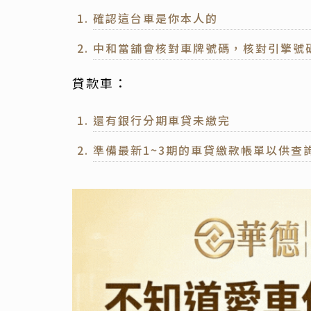
確認這台車是你本人的
中和當舖會核對車牌號碼，核對引擎號
貸款車：
還有銀行分期車貸未繳完
準備最新1~3期的車貸繳款帳單以供查