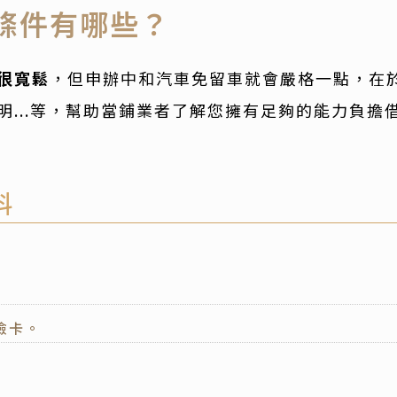
條件有哪些？
很寬鬆
，但申辦中和汽車免留車就會嚴格一點，在
明...等，幫助當鋪業者了解您擁有足夠的能力負擔
料
險卡。