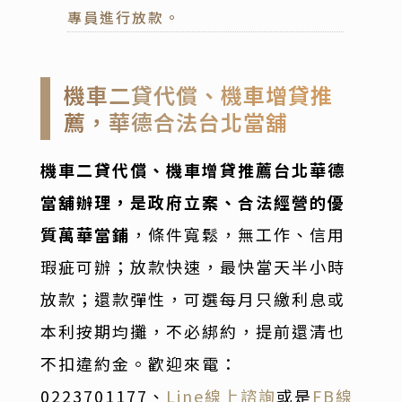
專員進行放款。
機車二貸代償、機車增貸推
薦，華德合法台北當舖
機車二貸代償、機車增貸推薦台北華德
當舖辦理，是政府立案、合法經營的優
質萬華當鋪
，條件寬鬆，無工作、信用
瑕疵可辦；放款快速，最快當天半小時
放款；還款彈性，可選每月只繳利息或
本利按期均攤，不必綁約，提前還清也
不扣違約金。歡迎
來電：
0223701177
、
Line線上諮詢
或是
FB線